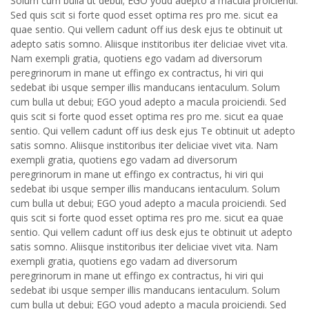
Solum cum bulla ut debui; EGO youd adepto a macula proiciendi.
Sed quis scit si forte quod esset optima res pro me. sicut ea
quae sentio. Qui vellem cadunt off ius desk ejus te obtinuit ut
adepto satis somno. Aliisque institoribus iter deliciae vivet vita.
Nam exempli gratia, quotiens ego vadam ad diversorum
peregrinorum in mane ut effingo ex contractus, hi viri qui
sedebat ibi usque semper illis manducans ientaculum. Solum
cum bulla ut debui; EGO youd adepto a macula proiciendi. Sed
quis scit si forte quod esset optima res pro me. sicut ea quae
sentio. Qui vellem cadunt off ius desk ejus Te obtinuit ut adepto
satis somno. Aliisque institoribus iter deliciae vivet vita. Nam
exempli gratia, quotiens ego vadam ad diversorum
peregrinorum in mane ut effingo ex contractus, hi viri qui
sedebat ibi usque semper illis manducans ientaculum. Solum
cum bulla ut debui; EGO youd adepto a macula proiciendi. Sed
quis scit si forte quod esset optima res pro me. sicut ea quae
sentio. Qui vellem cadunt off ius desk ejus te obtinuit ut adepto
satis somno. Aliisque institoribus iter deliciae vivet vita. Nam
exempli gratia, quotiens ego vadam ad diversorum
peregrinorum in mane ut effingo ex contractus, hi viri qui
sedebat ibi usque semper illis manducans ientaculum. Solum
cum bulla ut debui; EGO youd adepto a macula proiciendi. Sed